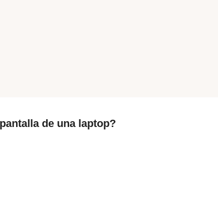
pantalla de una laptop?
REPARACIÓN DE PANTALLA DE
R
PORTÁTIL
R
REMPLAZO DE PANTALLA DE
G
LAPTOP
R
REMPLAZO DE PANTALLA DE
P