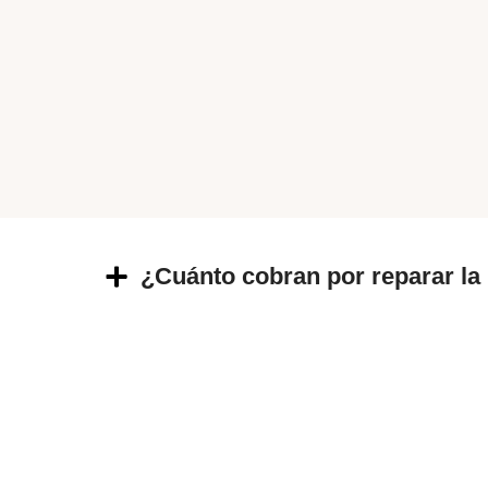
¿Cuánto cobran por reparar la 
REPARACIÓN DE PANTALLA DE
COMPUTADORES
REPARACIÓN DE PANTALLA DE
PC
REPARACIÓN DE PANTALLA DE