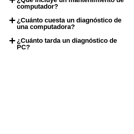
computador?
¿Cuánto cuesta un diagnóstico de
una computadora?
¿Cuánto tarda un diagnóstico de
PC?
MANTENIMIENTO DE
COMPUTADORES
MANTENIMIENTO DE PC
MANTENIMIENTO DE PC GAMER
MANTENIMIENTO DE LAPTOP
MANTENIMIENTO DE PORTÁTIL
MANTENIMIENTO DE WINDOWS
LIMPIEZA DE WINDOWS